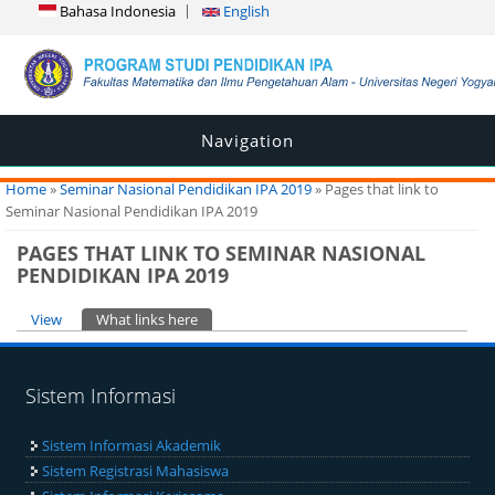
Bahasa Indonesia
English
Navigation
You are here
Home
»
Seminar Nasional Pendidikan IPA 2019
» Pages that link to
Seminar Nasional Pendidikan IPA 2019
PAGES THAT LINK TO SEMINAR NASIONAL
PENDIDIKAN IPA 2019
Primary tabs
View
What links here
(active tab)
Sistem Informasi
Sistem Informasi Akademik
Sistem Registrasi Mahasiswa