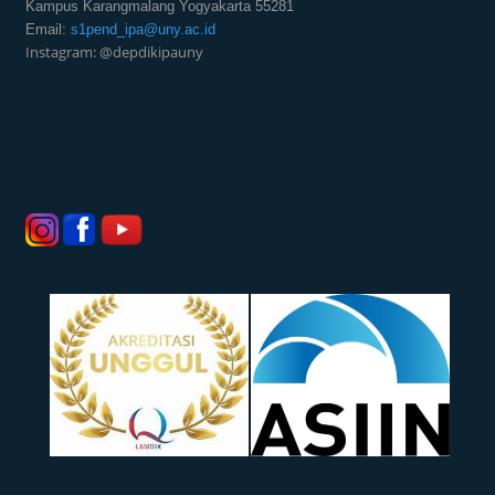
Kampus Karangmalang Yogyakarta 55281
Email:
s1pend_ipa@uny.ac.id
Instagram: @depdikipauny