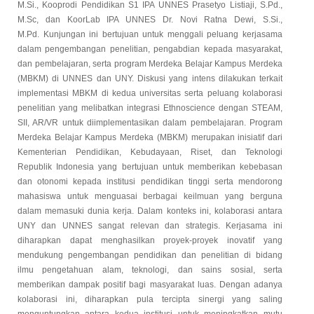
M.Si., Kooprodi Pendidikan S1 IPA UNNES Prasetyo Listiaji, S.Pd.,
M.Sc, dan KoorLab IPA UNNES Dr. Novi Ratna Dewi, S.Si.,
M.Pd.
Kunjungan ini bertujuan untuk menggali peluang kerjasama
dalam pengembangan penelitian, pengabdian kepada masyarakat,
dan pembelajaran, serta program Merdeka Belajar Kampus Merdeka
(MBKM) di UNNES dan UNY. Diskusi yang intens dilakukan terkait
implementasi MBKM di kedua universitas serta peluang kolaborasi
penelitian yang melibatkan integrasi Ethnoscience dengan STEAM,
SII, AR/VR untuk diimplementasikan dalam pembelajaran.
Program
Merdeka Belajar Kampus Merdeka (MBKM) merupakan inisiatif dari
Kementerian Pendidikan, Kebudayaan, Riset, dan Teknologi
Republik Indonesia yang bertujuan untuk memberikan kebebasan
dan otonomi kepada institusi pendidikan tinggi serta mendorong
mahasiswa untuk menguasai berbagai keilmuan yang berguna
dalam memasuki dunia kerja. Dalam konteks ini, kolaborasi antara
UNY dan UNNES sangat relevan dan strategis.
Kerjasama ini
diharapkan dapat menghasilkan proyek-proyek inovatif yang
mendukung pengembangan pendidikan dan penelitian di bidang
ilmu pengetahuan alam, teknologi, dan sains sosial, serta
memberikan dampak positif bagi masyarakat luas. Dengan adanya
kolaborasi ini, diharapkan pula tercipta sinergi yang saling
menguntungkan antara kedua institusi untuk meningkatkan mutu