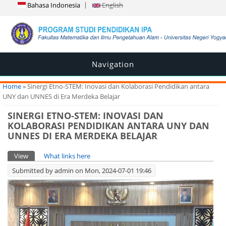
Bahasa Indonesia
English
Navigation
You are here
Home
» Sinergi Etno-STEM: Inovasi dan Kolaborasi Pendidikan antara
UNY dan UNNES di Era Merdeka Belajar
SINERGI ETNO-STEM: INOVASI DAN
KOLABORASI PENDIDIKAN ANTARA UNY DAN
UNNES DI ERA MERDEKA BELAJAR
Primary tabs
View
(active tab)
What links here
Submitted by
admin
on Mon, 2024-07-01 19:46