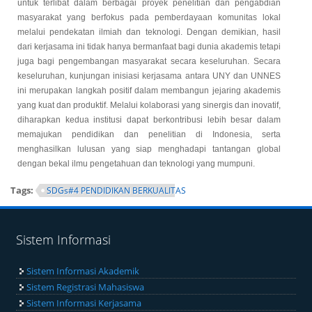
untuk terlibat dalam berbagai proyek penelitian dan pengabdian
masyarakat yang berfokus pada pemberdayaan komunitas lokal
melalui pendekatan ilmiah dan teknologi. Dengan demikian, hasil
dari kerjasama ini tidak hanya bermanfaat bagi dunia akademis tetapi
juga bagi pengembangan masyarakat secara keseluruhan.
Secara
keseluruhan, kunjungan inisiasi kerjasama antara UNY dan UNNES
ini merupakan langkah positif dalam membangun jejaring akademis
yang kuat dan produktif. Melalui kolaborasi yang sinergis dan inovatif,
diharapkan kedua institusi dapat berkontribusi lebih besar dalam
memajukan pendidikan dan penelitian di Indonesia, serta
menghasilkan lulusan yang siap menghadapi tantangan global
dengan bekal ilmu pengetahuan dan teknologi yang mumpuni.
Tags:
SDGs#4 PENDIDIKAN BERKUALITAS
Sistem Informasi
Sistem Informasi Akademik
Sistem Registrasi Mahasiswa
Sistem Informasi Kerjasama