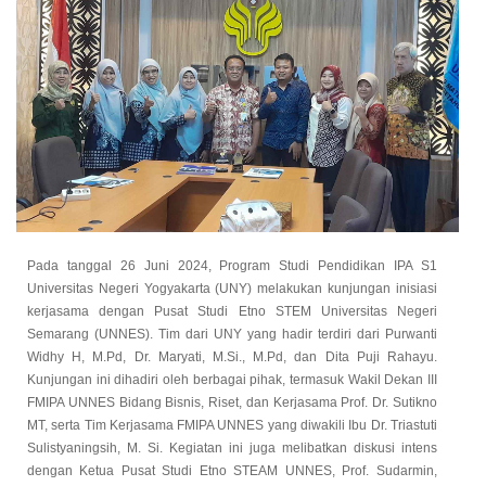
Pada tanggal 26 Juni 2024, Program Studi Pendidikan IPA S1
Universitas Negeri Yogyakarta (UNY) melakukan kunjungan inisiasi
kerjasama dengan Pusat Studi Etno STEM Universitas Negeri
Semarang (UNNES). Tim dari UNY yang hadir terdiri dari Purwanti
Widhy H, M.Pd, Dr. Maryati, M.Si., M.Pd, dan Dita Puji Rahayu.
Kunjungan ini dihadiri oleh berbagai pihak, termasuk Wakil Dekan III
FMIPA UNNES Bidang Bisnis, Riset, dan Kerjasama Prof. Dr. Sutikno
MT, serta Tim Kerjasama FMIPA UNNES yang diwakili Ibu Dr. Triastuti
Sulistyaningsih, M. Si. Kegiatan ini juga melibatkan diskusi intens
dengan Ketua Pusat Studi Etno STEAM UNNES, Prof. Sudarmin,