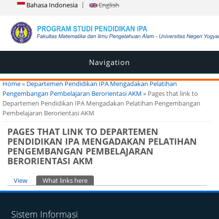
Bahasa Indonesia
English
Navigation
You are here
Home
»
Departemen Pendidikan IPA Mengadakan Pelatihan
Pengembangan Pembelajaran Berorientasi AKM
» Pages that link to
Departemen Pendidikan IPA Mengadakan Pelatihan Pengembangan
Pembelajaran Berorientasi AKM
PAGES THAT LINK TO DEPARTEMEN
PENDIDIKAN IPA MENGADAKAN PELATIHAN
PENGEMBANGAN PEMBELAJARAN
BERORIENTASI AKM
Primary tabs
View
What links here
(active tab)
Sistem Informasi