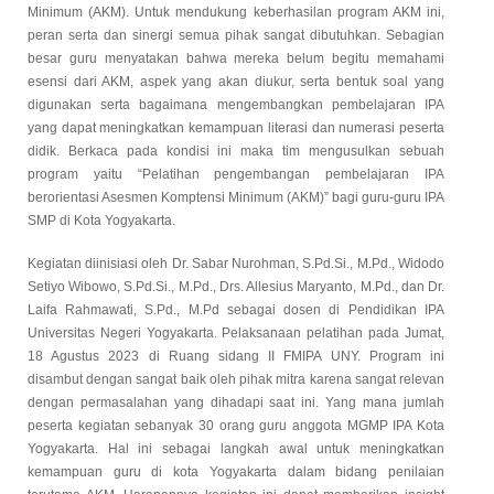
Minimum (AKM). Untuk mendukung keberhasilan program AKM ini,
peran serta dan sinergi semua pihak sangat dibutuhkan. Sebagian
besar guru menyatakan bahwa mereka belum begitu memahami
esensi dari AKM, aspek yang akan diukur, serta bentuk soal yang
digunakan serta bagaimana mengembangkan pembelajaran IPA
yang dapat meningkatkan kemampuan literasi dan numerasi peserta
didik. Berkaca pada kondisi ini maka tim mengusulkan sebuah
program yaitu “Pelatihan pengembangan pembelajaran IPA
berorientasi Asesmen Komptensi Minimum (AKM)” bagi guru-guru IPA
SMP di Kota Yogyakarta.
Kegiatan diinisiasi oleh Dr. Sabar Nurohman, S.Pd.Si., M.Pd., Widodo
Setiyo Wibowo, S.Pd.Si., M.Pd., Drs. Allesius Maryanto, M.Pd., dan Dr.
Laifa Rahmawati, S.Pd., M.Pd sebagai dosen di Pendidikan IPA
Universitas Negeri Yogyakarta. Pelaksanaan pelatihan pada Jumat,
18 Agustus 2023 di Ruang sidang II FMIPA UNY. Program ini
disambut dengan sangat baik oleh pihak mitra karena sangat relevan
dengan permasalahan yang dihadapi saat ini. Yang mana jumlah
peserta kegiatan sebanyak 30 orang guru anggota MGMP IPA Kota
Yogyakarta. Hal ini sebagai langkah awal untuk meningkatkan
kemampuan guru di kota Yogyakarta dalam bidang penilaian