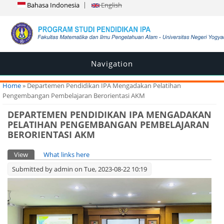
Bahasa Indonesia
English
Navigation
You are here
Home
» Departemen Pendidikan IPA Mengadakan Pelatihan
Pengembangan Pembelajaran Berorientasi AKM
DEPARTEMEN PENDIDIKAN IPA MENGADAKAN
PELATIHAN PENGEMBANGAN PEMBELAJARAN
BERORIENTASI AKM
Primary tabs
View
(active tab)
What links here
Submitted by
admin
on Tue, 2023-08-22 10:19