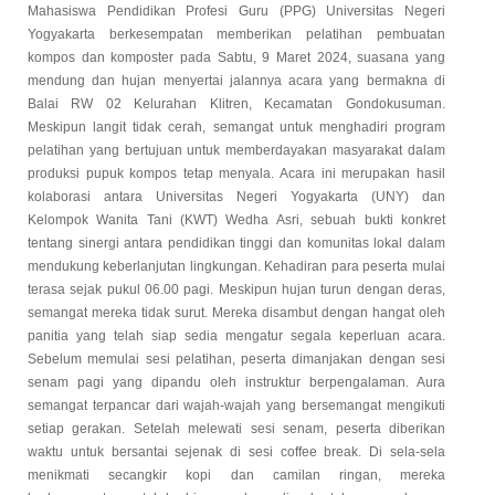
Mahasiswa Pendidikan Profesi Guru (PPG) Universitas Negeri
Yogyakarta berkesempatan memberikan pelatihan pembuatan
kompos dan komposter pada Sabtu, 9 Maret 2024, suasana yang
mendung dan hujan menyertai jalannya acara yang bermakna di
Balai RW 02 Kelurahan Klitren, Kecamatan Gondokusuman.
Meskipun langit tidak cerah, semangat untuk menghadiri program
pelatihan yang bertujuan untuk memberdayakan masyarakat dalam
produksi pupuk kompos tetap menyala. Acara ini merupakan hasil
kolaborasi antara Universitas Negeri Yogyakarta (UNY) dan
Kelompok Wanita Tani (KWT) Wedha Asri, sebuah bukti konkret
tentang sinergi antara pendidikan tinggi dan komunitas lokal dalam
mendukung keberlanjutan lingkungan.
Kehadiran para peserta mulai
terasa sejak pukul 06.00 pagi. Meskipun hujan turun dengan deras,
semangat mereka tidak surut. Mereka disambut dengan hangat oleh
panitia yang telah siap sedia mengatur segala keperluan acara.
Sebelum memulai sesi pelatihan, peserta dimanjakan dengan sesi
senam pagi yang dipandu oleh instruktur berpengalaman. Aura
semangat terpancar dari wajah-wajah yang bersemangat mengikuti
setiap gerakan.
Setelah melewati sesi senam, peserta diberikan
waktu untuk bersantai sejenak di sesi coffee break. Di sela-sela
menikmati secangkir kopi dan camilan ringan, mereka