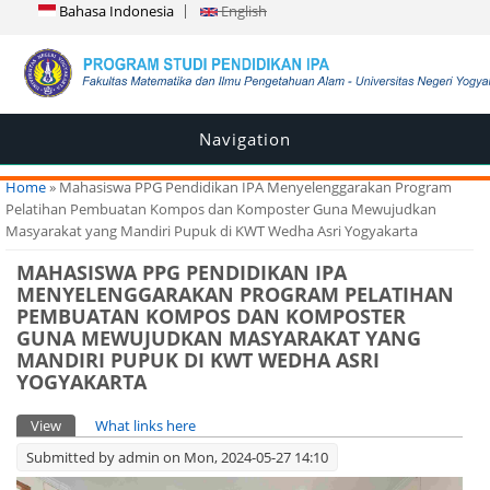
Bahasa Indonesia
English
Navigation
You are here
Home
» Mahasiswa PPG Pendidikan IPA Menyelenggarakan Program
Pelatihan Pembuatan Kompos dan Komposter Guna Mewujudkan
Masyarakat yang Mandiri Pupuk di KWT Wedha Asri Yogyakarta
MAHASISWA PPG PENDIDIKAN IPA
MENYELENGGARAKAN PROGRAM PELATIHAN
PEMBUATAN KOMPOS DAN KOMPOSTER
GUNA MEWUJUDKAN MASYARAKAT YANG
MANDIRI PUPUK DI KWT WEDHA ASRI
YOGYAKARTA
Primary tabs
View
(active tab)
What links here
Submitted by
admin
on Mon, 2024-05-27 14:10